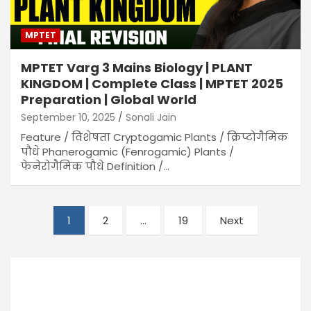
MPTET
MPTET Varg 3 Mains Biology | PLANT
KINGDOM | Complete Class | MPTET 2025
Preparation | Global World
September 10, 2025
Sonali Jain
Feature / विशेषता Cryptogamic Plants / क्रिप्टोगैमिक
पौधे Phanerogamic (Fenrogamic) Plants /
फेनेरोगैमिक पौधे Definition /…
Posts
1
2
…
19
Next
pagination