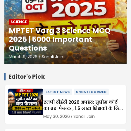
SCIENCE
MPTET Varg 3 Science MCQ
2025 | 5000 Important
Questions
March 9, 2026
Sonali Jain
Editor's Pick
LATEST NEWS
UNCATEGORIZED
एमपी टीईटी 2026 अपडेट: सुप्रीम कोर्ट
का बड़ा फैसला, 1.5 लाख शिक्षकों के लिए
TET अनिवार्य, 2028 तक मिली मोहलत
May 30, 2026
Sonali Jain