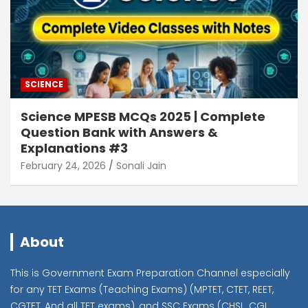
SCIENCE
Science MPESB MCQs 2025 | Complete
Question Bank with Answers &
Explanations #3
February 24, 2026
Sonali Jain
About
This is Government Exam Preparation Channel especially
for any TET Exams (Teaching Exams) (MPTET, CTET, REET,
CGTET, And all TET exams), and SSC Exams (CHSL, CGL,