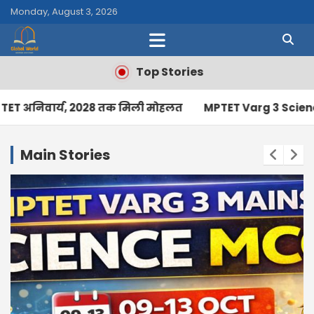
Skip
Monday, August 3, 2026
to
content
Top Stories
28 तक मिली मोहलत
MPTET Varg 3 Science MCQ 2025 | 500
Main Stories